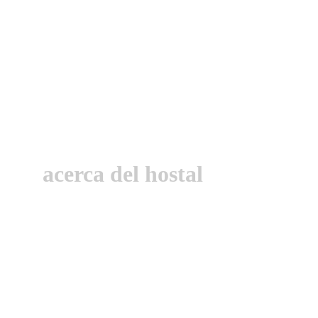
acerca del hostal
Somos el Hostal Infanta Doña Leonor, una Hostal
los Condes en la provincia de Palencia, en ple
muy bien cuidado para aquellos que quieran desca
inolvidable con nosotros.